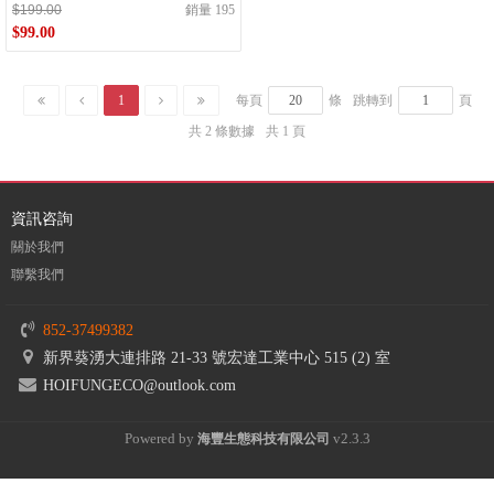
$199.00
銷量 195
$99.00
1
每頁
條
跳轉到
頁
共 2 條數據
共 1 頁
資訊咨詢
關於我們
聯繫我們
852-37499382
新界葵湧大連排路 21-33 號宏達工業中心 515 (2) 室
HOIFUNGECO@outlook.com
Powered by
v2.3.3
海豐
生態科技有限公司