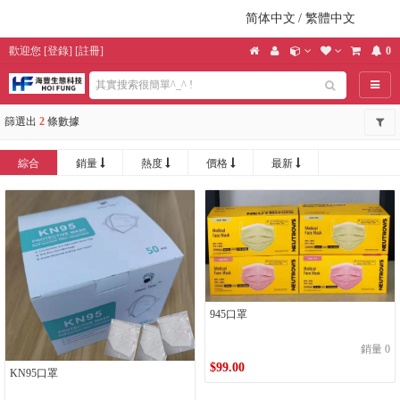
简体中文
/
繁體中文
歡迎您
[
登錄
] [
註冊
]
0
導航
篩選出
2
條數據
綜合
銷量
熱度
價格
最新
945口罩
銷量 0
$99.00
KN95口罩