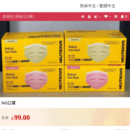
简体中文
/
繁體中文
歡迎您
[
登錄
] [
註冊
]
0
945口罩
99.00
售價
$