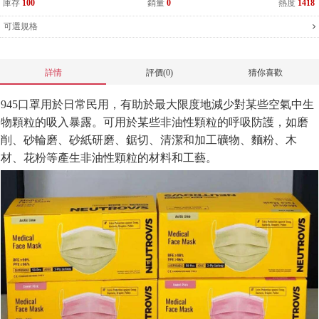
庫存
100
銷量
0
熱度
1418
可選規格
詳情
評價(0)
猜你喜歡
945口罩用於
日常民用，有助於最大限度地減少對某些空氣中生
物顆粒的吸入暴露。可用於某些非油性顆粒的呼吸防護，如磨
削、砂輪磨、砂紙研磨、鋸切、清潔和加工礦物、麵粉、木
材、花粉等產生非油性顆粒的材料和工藝。