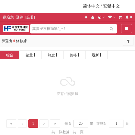
简体中文
/
繁體中文
歡迎您
[
登錄
] [
註冊
]
0
導航
篩選出
0
條數據
綜合
銷量
熱度
價格
最新
沒有相關數據
1
每頁
條
跳轉到
頁
共 1 條數據
共 1 頁