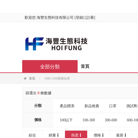
歡迎您
海豐生態科技有限公司
[
登錄
] [
註冊
]
全部分類
首頁
首頁
1000-1500搜索結果
篩選出
0
條數據
分類
產品體系
新品推薦
口罩
測試劑
價格
100以下
100-300
300-600
600-10
20000以上
綜合
銷量
熱度
價格
最新