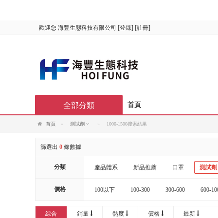
歡迎您
海豐生態科技有限公司
[
登錄
] [
註冊
]
全部分類
首頁
首頁
測試劑
1000-1500搜索結果
篩選出
0
條數據
分類
產品體系
新品推薦
口罩
測試劑
價格
100以下
100-300
300-600
600-10
20000以上
綜合
銷量
熱度
價格
最新