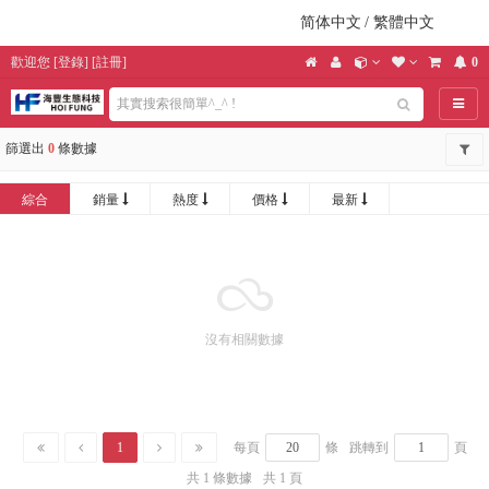
简体中文
/
繁體中文
歡迎您
[
登錄
] [
註冊
]
0
導航
篩選出
0
條數據
綜合
銷量
熱度
價格
最新
沒有相關數據
1
每頁
條
跳轉到
頁
共 1 條數據
共 1 頁