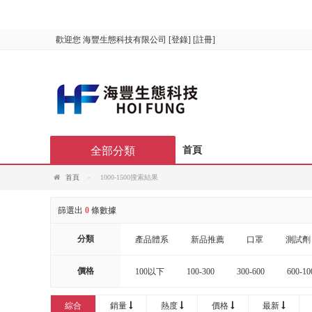
歡迎您
海豐生態科技有限公司
[
登錄
] [
註冊
]
全部分類
首頁
首頁
1000-1500搜索結果
篩選出
0
條數據
分類
產品體系
新品推薦
口罩
測試劑
價格
100以下
100-300
300-600
600-10
20000以上
綜合
銷量
熱度
價格
最新